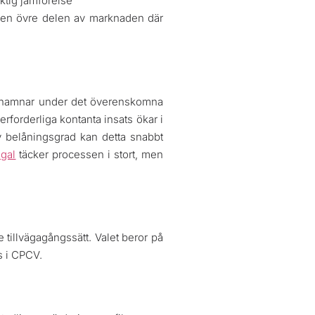
ktig jämförelse
i den övre delen av marknaden där
en hamnar under det överenskomna
rforderliga kontanta insats ökar i
v belåningsgrad kan detta snabbt
ugal
täcker processen i stort, men
 tillvägagångssätt. Valet beror på
s i CPCV.