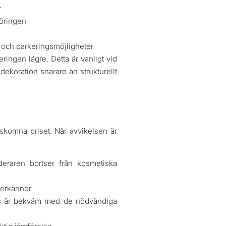
r
föringen
t och parkeringsmöjligheter
ringen lägre. Detta är vanligt vid
koration snarare än strukturellt
skomna priset. När avvikelsen är
rderaren bortser från kosmetiska
 erkänner
en är bekväm med de nödvändiga