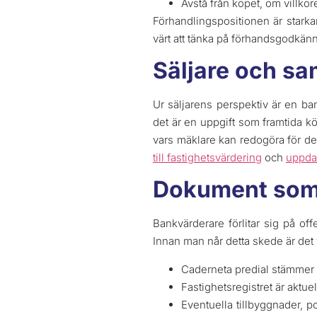
Avstå från köpet, om villkor
Förhandlingspositionen är starkar
värt att tänka på förhandsgodkänn
Säljare och sa
Ur säljarens perspektiv är en b
det är en uppgift som framtida kö
vars mäklare kan redogöra för de
till fastighetsvärdering
och
uppda
Dokument som l
Bankvärderare förlitar sig på off
Innan man når detta skede är det
Caderneta predial stämmer 
Fastighetsregistret är aktuell
Eventuella tillbyggnader, 