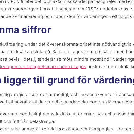
en i CPCV tillåter det, och rikta in sökandet på fastigheter med en
e när värderingen finns till hands innan CPCV undertecknas, vilk
ande av finansiering och tidpunkten för värderingen i ett tidigt s
mma siffror
ankvärdering under det överenskomna priset inte nödvändigtvi
pare också kan stöta på. Säljare i Lagos som prissätter med hänvi
ssa bevis i detalj, tenderar att möta mindre motstånd i värderi
teringen om fastighetsmarknaden i Lagos
beskriver den lokala 
igger till grund för värderi
entliga register där det är möjligt, och inkonsekvenser i dessa
 värt att bekräfta att de grundläggande dokumenten stämmer öve
överens med fastighetens faktiska utformning, yta och användn
t och fritt från belastningar
pooler eller annex är korrekt godkända och återspeglas i de reg