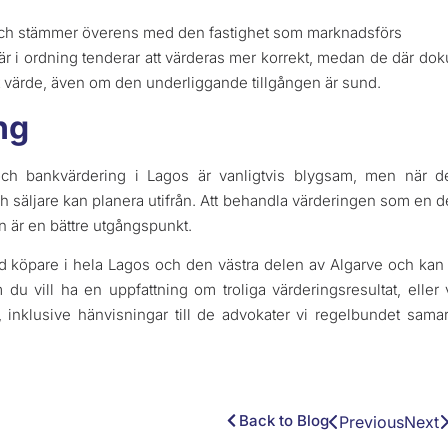
gt och stämmer överens med den fastighet som marknadsförs
r i ordning tenderar att värderas mer korrekt, medan de där doku
igt värde, även om den underliggande tillgången är sund.
ng
och bankvärdering i Lagos är vanligtvis blygsam, men när d
h säljare kan planera utifrån. Att behandla värderingen som en 
n är en bättre utgångspunkt.
d köpare i hela Lagos och den västra delen av Algarve och kan hj
du vill ha en uppfattning om troliga värderingsresultat, elle
, inklusive hänvisningar till de advokater vi regelbundet sam
Back to Blog
Previous
Next