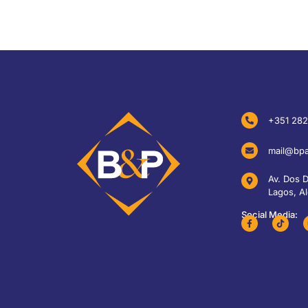
+351 282
mail@bpa
Av. Dos 
Lagos, Al
Social Media: