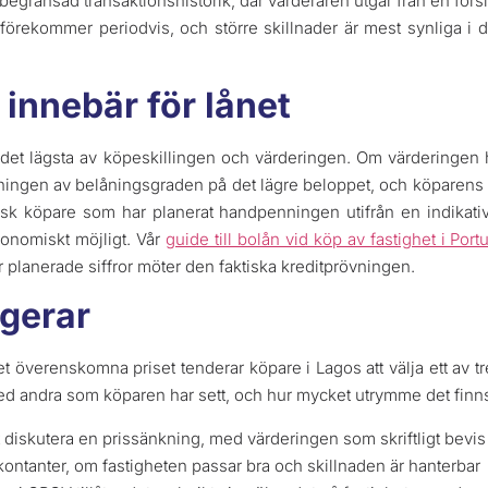
egränsad transaktionshistorik, där värderaren utgår från en försi
nt förekommer periodvis, och större skillnader är mest synliga 
 innebär för lånet
t det lägsta av köpeskillingen och värderingen. Om värdering
ningen av belåningsgraden på det lägre beloppet, och köparens e
sk köpare som har planerat handpenningen utifrån en indikati
onomiskt möjligt. Vår
guide till bolån vid köp av fastighet i Port
 planerade siffror möter den faktiska kreditprövningen.
agerar
överenskomna priset tenderar köpare i Lagos att välja ett av tre
 med andra som köparen har sett, och hur mycket utrymme det finn
att diskutera en prissänkning, med värderingen som skriftligt bevis
ontanter, om fastigheten passar bra och skillnaden är hanterbar