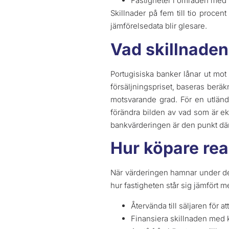
Fastigheter i områden med b
Skillnader på fem till tio proce
jämförelsedata blir glesare.
Vad skillnaden
Portugisiska banker lånar ut mo
försäljningspriset, baseras beräk
motsvarande grad. För en utländ
förändra bilden av vad som är ek
bankvärderingen är den punkt där
Hur köpare re
När värderingen hamnar under det 
hur fastigheten står sig jämfört
Återvända till säljaren för 
Finansiera skillnaden med k