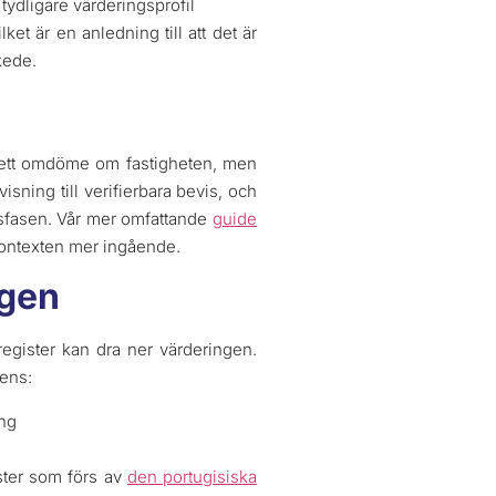
 tydligare värderingsprofil
et är en anledning till att det är
kede.
s ett omdöme om fastigheten, men
sning till verifierbara bevis, och
ngsfasen. Vår mer omfattande
guide
kontexten mer ingående.
ngen
 register kan dra ner värderingen.
rens:
ing
ister som förs av
den portugisiska