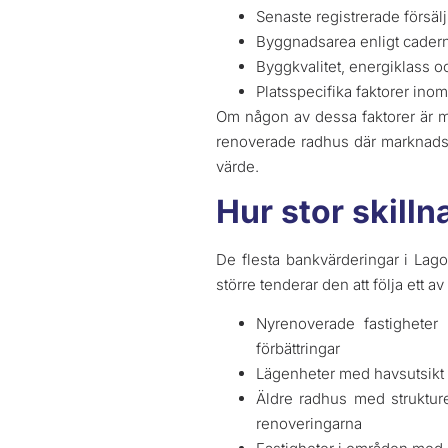
Senaste registrerade försälj
Byggnadsarea enligt cadern
Byggkvalitet, energiklass oc
Platsspecifika faktorer ino
Om någon av dessa faktorer är mer
renoverade radhus där marknadsf
värde.
Hur stor skill
De flesta bankvärderingar i Lag
större tenderar den att följa ett a
Nyrenoverade fastigheter 
förbättringar
Lägenheter med havsutsikt d
Äldre radhus med struktu
renoveringarna