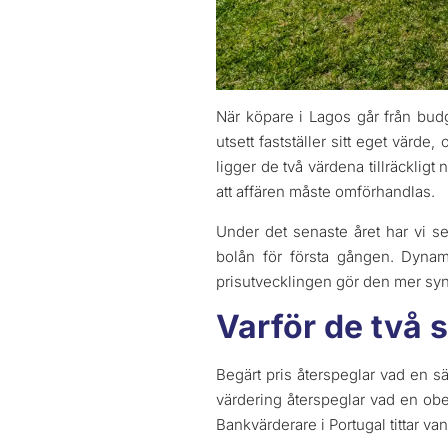
När köpare i Lagos går från bud
utsett fastställer sitt eget värd
ligger de två värdena tillräckligt 
att affären måste omförhandlas.
Under det senaste året har vi s
bolån för första gången. Dynam
prisutvecklingen gör den mer synl
Varför de två si
Begärt pris återspeglar vad en s
värdering återspeglar vad en obe
Bankvärderare i Portugal tittar van