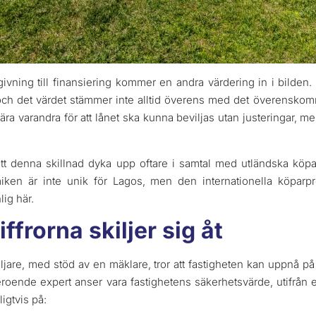
givning till finansiering kommer en andra värdering in i bild
e, och det värdet stämmer inte alltid överens med det överenskomn
nära varandra för att lånet ska kunna beviljas utan justeringar, me
ett denna skillnad dyka upp oftare i samtal med utländska köpa
iken är inte unik för Lagos, men den internationella köparpr
ig här.
ffrorna skiljer sig åt
äljare, med stöd av en mäklare, tror att fastigheten kan uppn
roende expert anser vara fastighetens säkerhetsvärde, utifrån
ligtvis på: