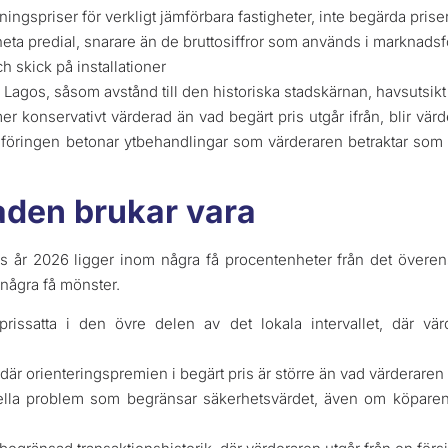
ningspriser för verkligt jämförbara fastigheter, inte begärda prise
eta predial, snarare än de bruttosiffror som används i marknads
h skick på installationer
m Lagos, såsom avstånd till den historiska stadskärnan, havsutsik
 konservativt värderad än vad begärt pris utgår ifrån, blir värde
öringen betonar ytbehandlingar som värderaren betraktar som de
naden brukar vara
os år 2026 ligger inom några få procentenheter från det överen
v några få mönster.
prissatta i den övre delen av det lokala intervallet, där vä
är orienteringspremien i begärt pris är större än vad värderaren
rella problem som begränsar säkerhetsvärdet, även om köpar