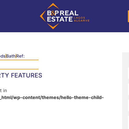
eds
Bath
Ref:
RTY FEATURES
t in
_html/wp-content/themes/hello-theme-child-