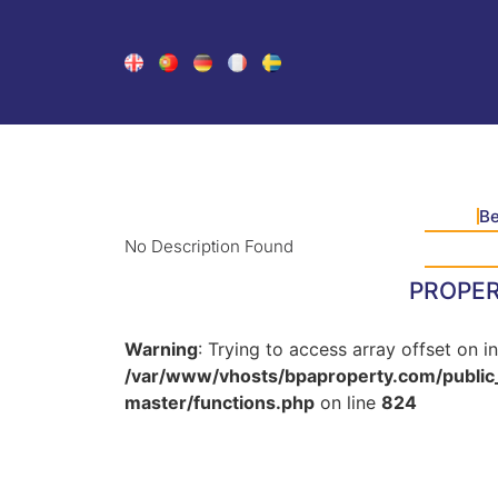
B
No Description Found
PROPE
Warning
: Trying to access array offset on in
/var/www/vhosts/bpaproperty.com/public
master/functions.php
on line
824