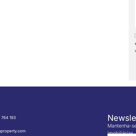
Newsle
 764 193
Mantenha-se
property.com
imobiliárias