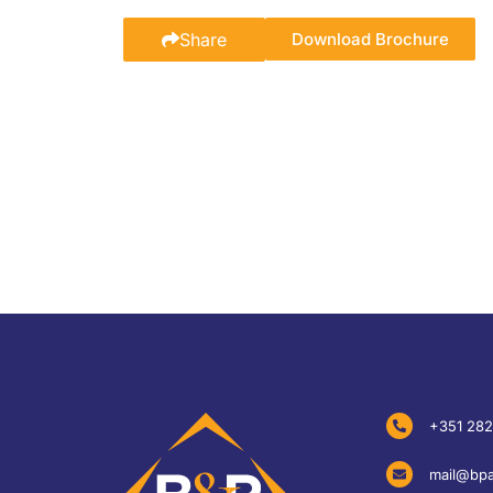
Share
Download Brochure
+351 282
mail@bpa