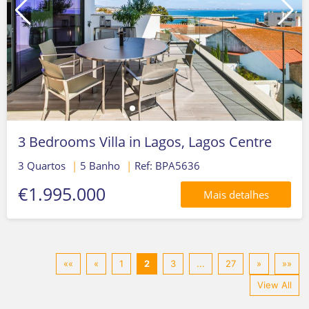
3 Bedrooms Villa in Lagos, Lagos Centre
3 Quartos
|
5 Banho
|
Ref: BPA5636
€1.995.000
Mais detalhes
««
«
1
2
3
...
27
»
»»
View All