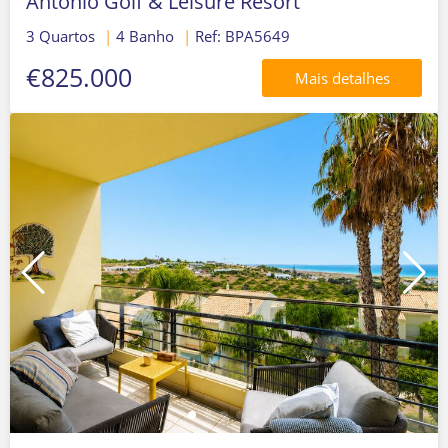
Antonio Golf & Leisure Resort
3 Quartos
|
4 Banho
|
Ref: BPA5649
€825.000
Mais detalhes