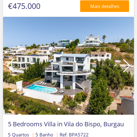
€475.000
Mais detalhes
5 Bedrooms Villa in Vila do Bispo, Burgau
5 Quartos
|
5 Banho
|
Ref: BPA5722