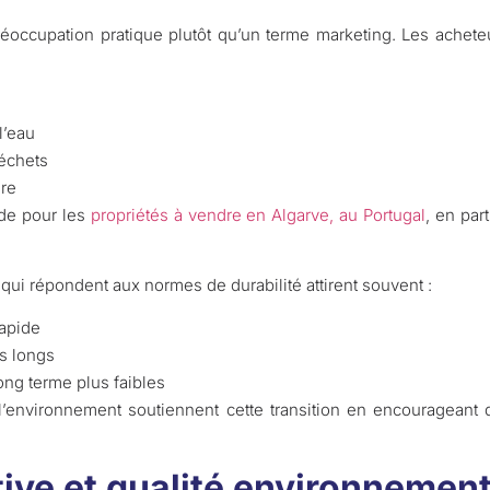
éoccupation pratique plutôt qu’un terme marketing. Les achete
l’eau
échets
ire
de pour les
propriétés à vendre en Algarve, au Portugal
, en par
qui répondent aux normes de durabilité attirent souvent :
rapide
us longs
long terme plus faibles
 l’environnement soutiennent cette transition en encouragean
ve et qualité environnement