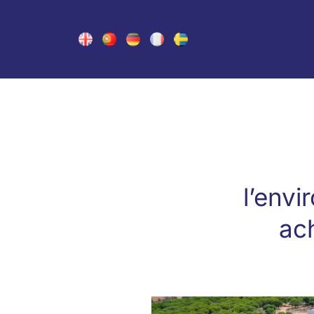
l’envi
ac