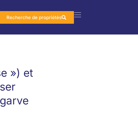
Recherche de propriétés
e ») et
iser
lgarve