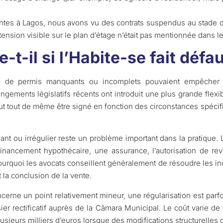
ntes à Lagos, nous avons vu des contrats suspendus au stade de
tension visible sur le plan d’étage n’était pas mentionnée dans l
-t-il si l’Habite-se fait défa
 de permis manquants ou incomplets pouvaient empêcher la
gements législatifs récents ont introduit une plus grande flexibi
eut tout de même être signé en fonction des circonstances spéci
nt ou irrégulier reste un problème important dans la pratique.
financement hypothécaire, une assurance, l’autorisation de re
ourquoi les avocats conseillent généralement de résoudre les 
 la conclusion de la vente.
erne un point relativement mineur, une régularisation est parf
ier rectificatif auprès de la Câmara Municipal. Le coût varie d
lusieurs milliers d’euros lorsque des modifications structurelles do