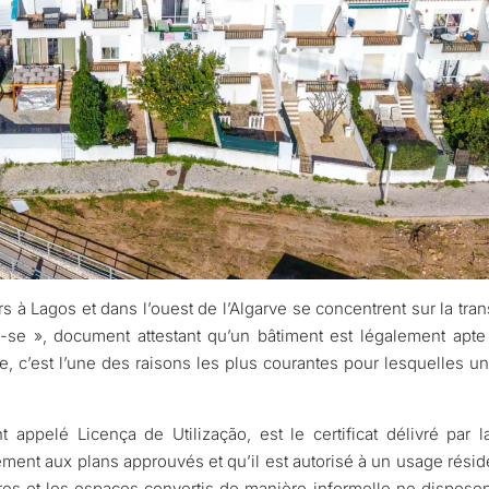
s à Lagos et dans l’ouest de l’Algarve se concentrent sur la tran
te-se », document attestant qu’un bâtiment est légalement apte 
, c’est l’une des raisons les plus courantes pour lesquelles un
t appelé Licença de Utilização, est le certificat délivré par 
ément aux plans approuvés et qu’il est autorisé à un usage rési
eures et les espaces convertis de manière informelle ne dispose