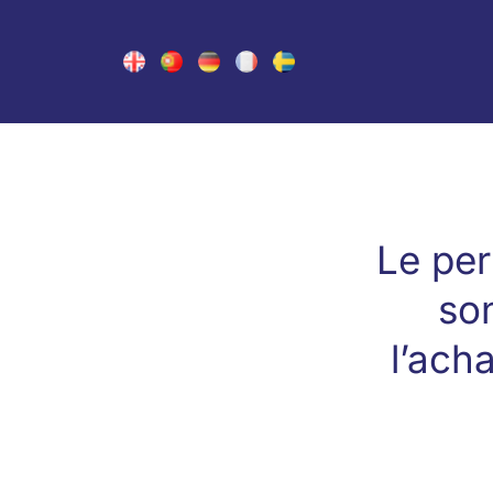
Le per
son
l’ach