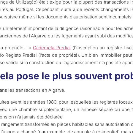
nça de Utilização) était exigé pour la plupart des transactions 
res au Portugal. Cependant, suite à de récents changements lég
oursuivre même si les documents d’autorisation sont incomplets
te un élément important de la diligence raisonnable pour les achet
s anciennes de l’Algarve ou les logements ayant subi des modifica
a propriété. La
Caderneta Predial
(l’inscription au registre fis
Registo Predial (l’acte de propriété). Un bien immobilier peut 
e valide si la construction ou l’agrandissement n’a pas été appro
cela pose le plus souvent pr
ns les transactions en Algarve.
uites avant les années 1980, pour lesquelles les registres locau
avec une chambre supplémentaire, un annexe séparé ou une t
tension n’a jamais été déclarée
rangement transformés en pièces habitables sans autorisation 
 l’usage a changé (par exemple, de agricole à résidentiel) mais 