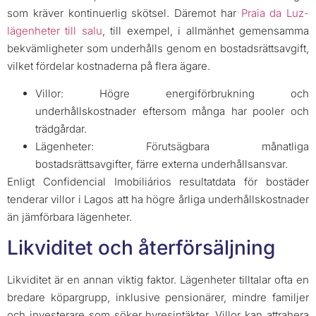
som kräver kontinuerlig skötsel. Däremot har
Praia da Luz-
lägenheter till salu
, till exempel, i allmänhet gemensamma
bekvämligheter som underhålls genom en bostadsrättsavgift,
vilket fördelar kostnaderna på flera ägare.
Villor: Högre energiförbrukning och
underhållskostnader eftersom många har pooler och
trädgårdar.
Lägenheter: Förutsägbara månatliga
bostadsrättsavgifter, färre externa underhållsansvar.
Enligt Confidencial Imobiliários resultatdata för bostäder
tenderar villor i Lagos att ha högre årliga underhållskostnader
än jämförbara lägenheter.
Likviditet och återförsäljning
Likviditet är en annan viktig faktor. Lägenheter tilltalar ofta en
bredare köpargrupp, inklusive pensionärer, mindre familjer
och investerare som söker hyresintäkter. Villor kan attrahera