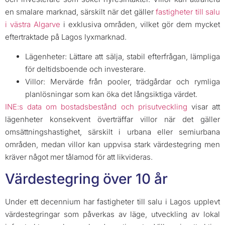
en smalare marknad, särskilt när det gäller
fastigheter till salu
i västra Algarve
i exklusiva områden, vilket gör dem mycket
eftertraktade på Lagos lyxmarknad.
Lägenheter: Lättare att sälja, stabil efterfrågan, lämpliga
för deltidsboende och investerare.
Villor: Mervärde från pooler, trädgårdar och rymliga
planlösningar som kan öka det långsiktiga värdet.
INE:s data om bostadsbestånd och prisutveckling
visar att
lägenheter konsekvent överträffar villor när det gäller
omsättningshastighet, särskilt i urbana eller semiurbana
områden, medan villor kan uppvisa stark värdestegring men
kräver något mer tålamod för att likvideras.
Värdestegring över 10 år
Under ett decennium har fastigheter till salu i Lagos upplevt
värdestegringar som påverkas av läge, utveckling av lokal