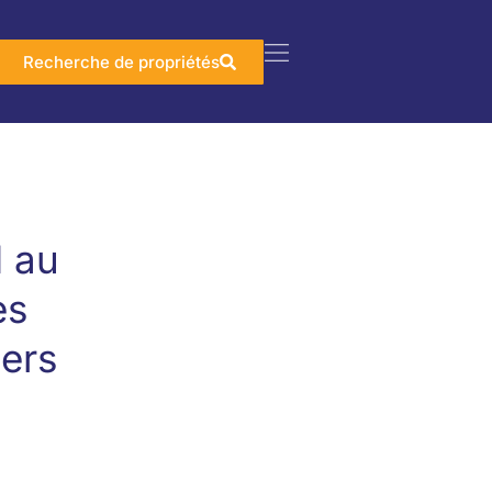
Recherche de propriétés
I au
es
iers