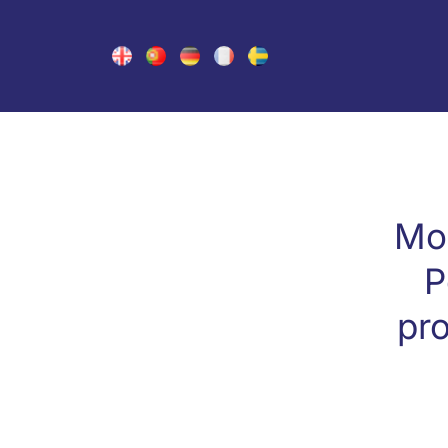
Mod
P
pro