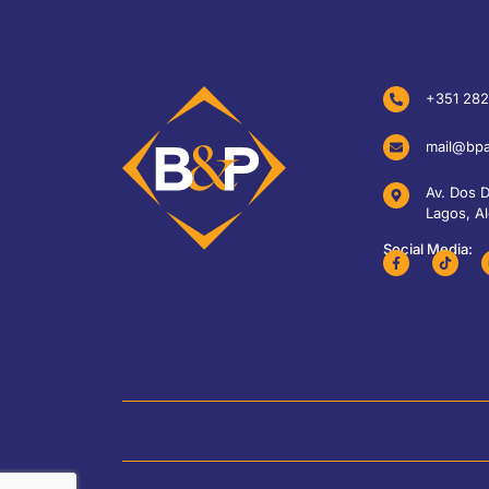
+351 282
mail@bpa
Av. Dos 
Lagos, Al
Social Media: