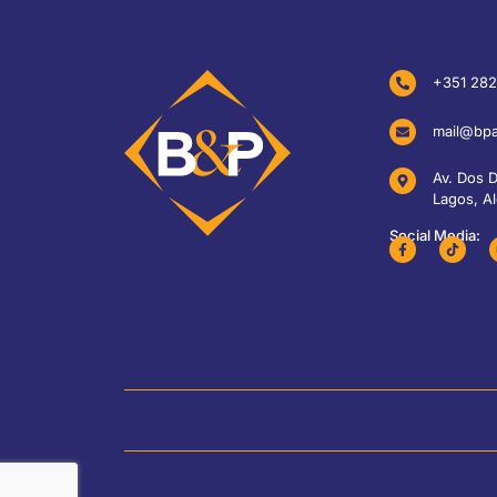
+351 282
mail@bpa
Av. Dos 
Lagos, Al
Social Media: